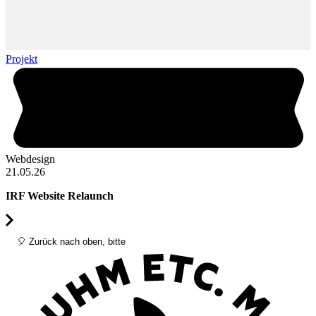
Projekt
P
Webdesign
M
21.05.26
1
IRF Website Relaunch
E
🎈 Zurück nach oben, bitte