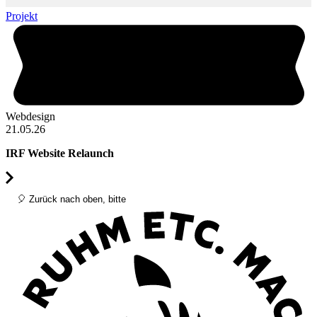
Projekt
P
Webdesign
M
21.05.26
1
IRF Website Relaunch
E
🎈 Zurück nach oben, bitte